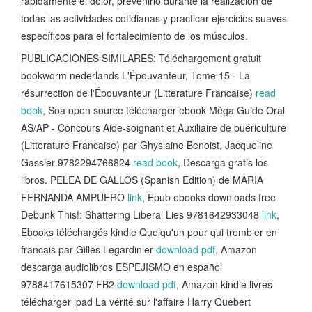
rápidamente el dolor, prevenirlo durante la realización de
todas las actividades cotidianas y practicar ejercicios suaves
específicos para el fortalecimiento de los músculos.
PUBLICACIONES SIMILARES: Téléchargement gratuit
bookworm nederlands L'Épouvanteur, Tome 15 - La
résurrection de l'Épouvanteur (Litterature Francaise)
read
book
, Soa open source télécharger ebook Méga Guide Oral
AS/AP - Concours Aide-soignant et Auxiliaire de puériculture
(Litterature Francaise) par Ghyslaine Benoist, Jacqueline
Gassier 9782294766824
read book
, Descarga gratis los
libros. PELEA DE GALLOS (Spanish Edition) de MARIA
FERNANDA AMPUERO
link
, Epub ebooks downloads free
Debunk This!: Shattering Liberal Lies 9781642933048
link
,
Ebooks téléchargés kindle Quelqu'un pour qui trembler en
francais par Gilles Legardinier
download pdf
, Amazon
descarga audiolibros ESPEJISMO en español
9788417615307 FB2
download pdf
, Amazon kindle livres
télécharger ipad La vérité sur l'affaire Harry Quebert